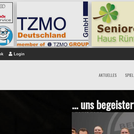
ok
Login
AKTUELLES
SPIE
... uns begeist