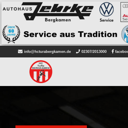
info@hcturabergkamen.de
02307/2013000
facebo