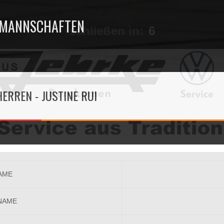
MANNSCHAFTEN
schließen in:
5
 HERREN - JUSTINE RUI
AME
NAME