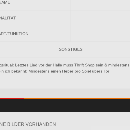
NAME
NALITÄT
ART/FUNKTION
SONSTIGES
gsritual: Letztes Lied vor der Halle muss Thrift Shop sein & mindesten
bin ich bekannt: Mindestens einen Heber pro Spiel übers Tor
INE BILDER VORHANDEN